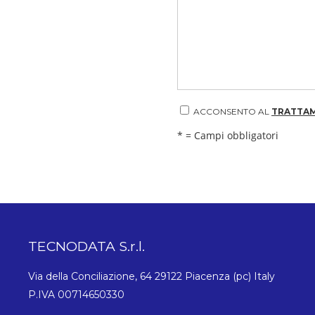
ACCONSENTO AL
TRATTAM
* = Campi obbligatori
TECNODATA S.r.l.
Via della Conciliazione, 64 29122 Piacenza (pc) Italy
P.IVA 00714650330