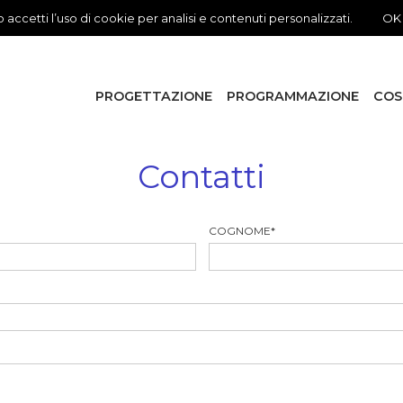
 accetti l’uso di cookie per analisi e contenuti personalizzati.
OK
PROGETTAZIONE
PROGRAMMAZIONE
COS
Contatti
COGNOME
*