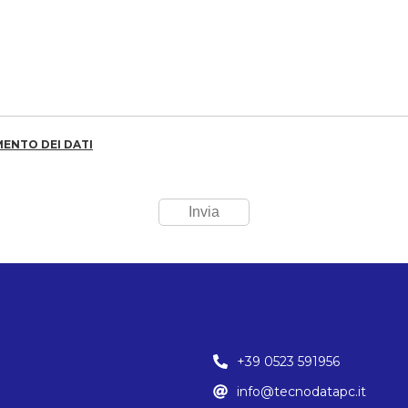
ENTO DEI DATI
Invia
+39 0523 591956
info@tecnodatapc.it